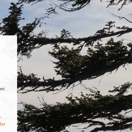
uen
e
der