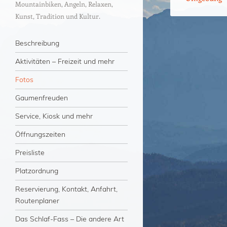
Mountainbiken, Angeln, Relaxen,
Kunst, Tradition und Kultur.
Menü
Zum Inhalt springen
Beschreibung
Aktivitäten – Freizeit und mehr
Fotos
Gaumenfreuden
Service, Kiosk und mehr
Öffnungszeiten
Preisliste
Platzordnung
Reservierung, Kontakt, Anfahrt,
Routenplaner
Das Schlaf-Fass – Die andere Art