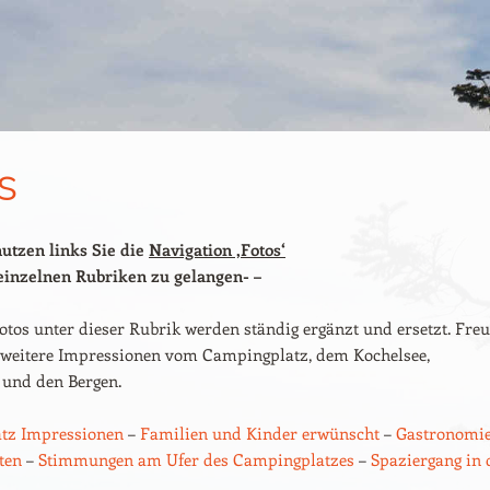
s
nutzen links Sie die
Navigation ‚Fotos‘
einzelnen Rubriken zu gelangen- –
otos unter dieser Rubrik werden ständig ergänzt und ersetzt. Fre
f weitere Impressionen vom Campingplatz, dem Kochelsee,
und den Bergen.
tz Impressionen
–
Familien und Kinder erwünscht
–
Gastronomi
ten
–
Stimmungen am Ufer des Campingplatzes
–
Spaziergang in 