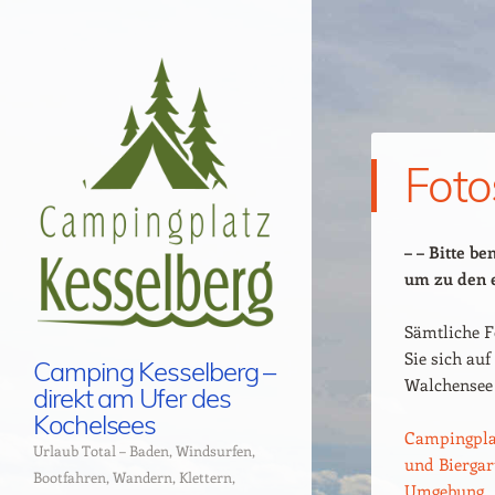
Foto
– – Bitte be
um zu den 
Sämtliche F
Sie sich au
Camping Kesselberg –
Walchensee 
direkt am Ufer des
Kochelsees
Campingpla
Urlaub Total – Baden, Windsurfen,
und Biergar
Bootfahren, Wandern, Klettern,
Umgebung