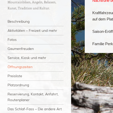
Nachtruhe b
Mountainbiken, Angeln, Relaxen,
Kunst, Tradition und Kultur.
Kraftfahrzeu
auf dem Plat
Menü
Zum Inhalt springen
Beschreibung
Aktivitäten – Freizeit und mehr
Saison-Eröff
Fotos
Familie Per
Gaumenfreuden
Service, Kiosk und mehr
Öffnungszeiten
Preisliste
Platzordnung
Reservierung, Kontakt, Anfahrt,
Routenplaner
Das Schlaf-Fass – Die andere Art