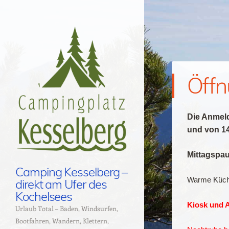
Öffn
Die Anmeld
und von 14
Mittagspau
Camping Kesselberg –
Warme Küche
direkt am Ufer des
Kochelsees
Kiosk und 
Urlaub Total – Baden, Windsurfen,
Bootfahren, Wandern, Klettern,